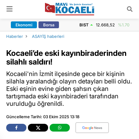
ARAMA YAP
Ekonomi
Borsa
BIST
12.668,52
%1.70
Haberler
ASAYİŞ haberleri
Kocaeli’de eski kayınbiraderinden
silahlı saldırı!
Kocaeli'nin İzmit ilçesinde gece bir kişinin
silahla yaralandığı olayın detayları belli oldu.
Eski eşinin evine giden şahsın çıkan
tartışmada eski kayınbiraderi tarafından
vurulduğu öğrenildi.
Güncelleme Tarihi: 03 Ekim 2025 13:18