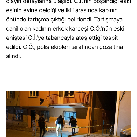
olayın detaylarına ulaşıldı. C.İ.'nin boşandığı eski
eşinin evine geldiği ve ikili arasında kapının
önünde tartışma çıktığı belirlendi. Tartışmaya
dahil olan kadının erkek kardeşi C.Ö.'nün eski
eniştesi C.İ.'ye tabancayla ateş ettiği tespit
edildi. C.Ö., polis ekipleri tarafından gözaltına
alındı.