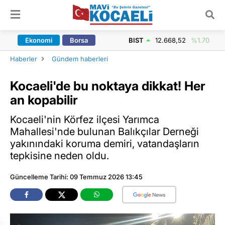
ARAMA YAP
Ekonomi
Borsa
BIST
12.668,52
%1.70
Haberler
Gündem haberleri
Kocaeli'de bu noktaya dikkat! Her
an kopabilir
Kocaeli'nin Körfez ilçesi Yarımca
Mahallesi'nde bulunan Balıkçılar Derneği
yakınındaki koruma demiri, vatandaşların
tepkisine neden oldu.
Güncelleme Tarihi: 09 Temmuz 2026 13:45