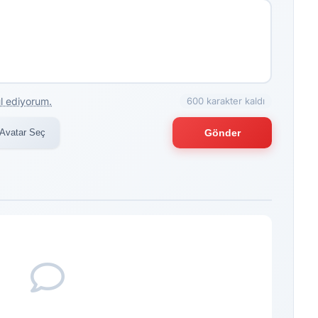
l ediyorum.
600 karakter kaldı
Avatar Seç
Gönder