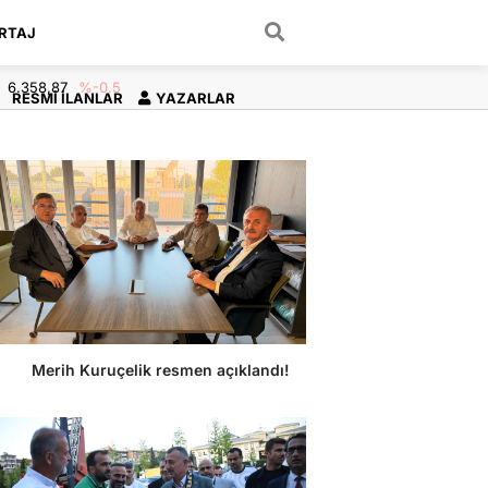
RTAJ
ARAMA YAP
6.358,87
%-0.5
RESMI İLANLAR
YAZARLAR
Merih Kuruçelik resmen açıklandı!