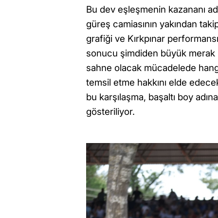
Bu dev eşleşmenin kazananı adı
güreş camiasının yakından taki
grafiği ve Kırkpınar performans
sonucu şimdiden büyük merak ko
sahne olacak mücadelede hangi 
temsil etme hakkını elde edecek
bu karşılaşma, başaltı boy adın
gösteriliyor.