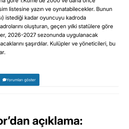
 Buna göre 1.Küme’de 2000 ve daha önce
im listesine yazın ve oynatabilecekler. Bunun
ası) istediği kadar oyuncuyu kadroda
adrolarını oluşturan, geçen yılki statülere göre
pler, 2026-2027 sezonunda uygulanacak
caklarını şaşırdılar. Kulüpler ve yöneticileri, bu
ar.
Yorumları göster
r’dan açıklama: