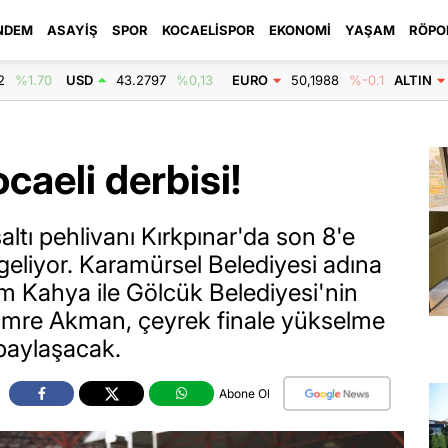
NDEM
ASAYIŞ
SPOR
KOCAELISPOR
EKONOMI
YAŞAM
RÖPO
2
%1.70
USD
43.2797
%0,13
EURO
50,1988
%-0.1
ALTIN
caeli derbisi!
şaltı pehlivanı Kırkpınar'da son 8'e
 geliyor. Karamürsel Belediyesi adına
 Kahya ile Gölcük Belediyesi'nin
 Emre Akman, çeyrek finale yükselme
paylaşacak.
Abone Ol