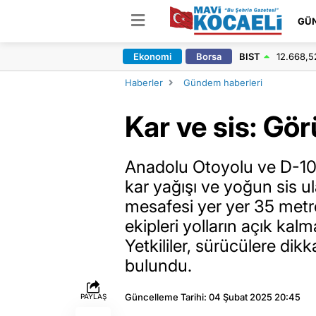
GÜ
Ekonomi
Borsa
BIST
12.668,5
Haberler
Gündem haberleri
Kar ve sis: Gör
Anadolu Otoyolu ve D-10
kar yağışı ve yoğun sis u
mesafesi yer yer 35 metr
ekipleri yolların açık kalm
Yetkililer, sürücülere dik
bulundu.
Güncelleme Tarihi: 04 Şubat 2025 20:45
PAYLAŞ