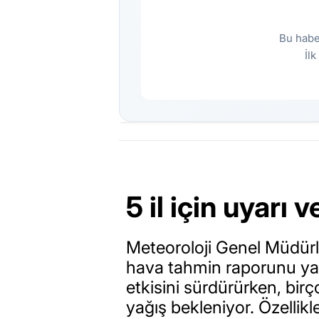
Bu habe
İl
5 il için uyarı ve
Meteoroloji Genel Müdürl
hava tahmin raporunu yay
etkisini sürdürürken, bi
yağış bekleniyor. Özelli