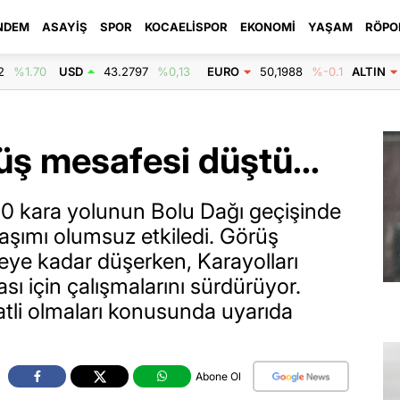
NDEM
ASAYIŞ
SPOR
KOCAELISPOR
EKONOMI
YAŞAM
RÖPO
2
%1.70
USD
43.2797
%0,13
EURO
50,1988
%-0.1
ALTIN
üş mesafesi düştü...
0 kara yolunun Bolu Dağı geçişinde
laşımı olumsuz etkiledi. Görüş
eye kadar düşerken, Karayolları
ası için çalışmalarını sürdürüyor.
katli olmaları konusunda uyarıda
Abone Ol