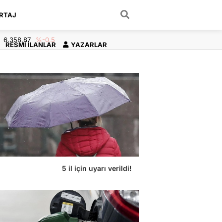
RTAJ
ARAMA YAP
6.358,87
%-0.5
RESMI İLANLAR
YAZARLAR
5 il için uyarı verildi!