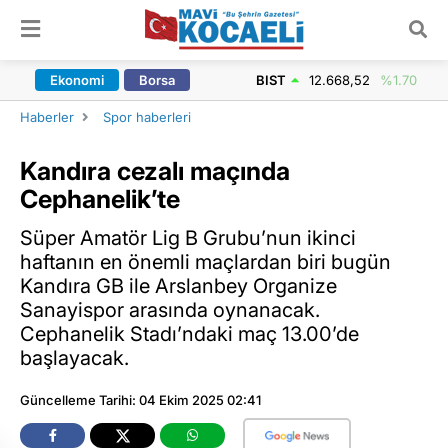
ARAMA YAP
Ekonomi
Borsa
BIST
12.668,52
%1.70
Haberler
Spor haberleri
Kandıra cezalı maçında
Cephanelik’te
Süper Amatör Lig B Grubu’nun ikinci
haftanın en önemli maçlardan biri bugün
Kandıra GB ile Arslanbey Organize
Sanayispor arasında oynanacak.
Cephanelik Stadı’ndaki maç 13.00’de
başlayacak.
Güncelleme Tarihi: 04 Ekim 2025 02:41