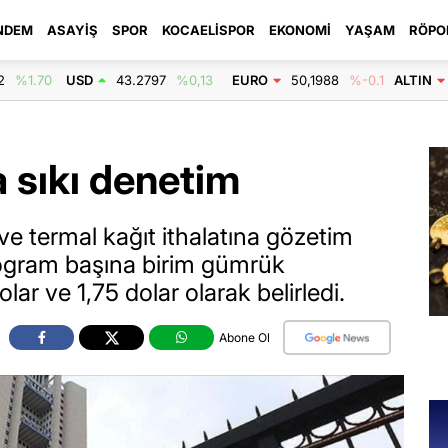
NDEM
ASAYIŞ
SPOR
KOCAELISPOR
EKONOMI
YAŞAM
RÖPO
2
%1.70
USD
43.2797
%0,13
EURO
50,1988
%-0.1
ALTIN
a sıkı denetim
 ve termal kağıt ithalatına gözetim
logram başına birim gümrük
olar ve 1,75 dolar olarak belirledi.
Abone Ol