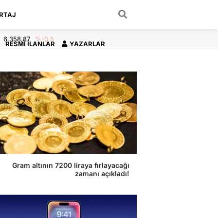
RTAJ
ARAMA YAP
6.358,87
%-0.5
RESMI İLANLAR
YAZARLAR
Gram altının 7200 liraya fırlayacağı
zamanı açıkladı!