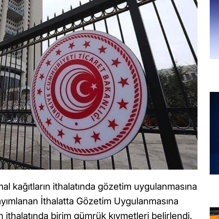
rmal kağıtların ithalatında gözetim uygulanmasına
ayımlanan İthalatta Gözetim Uygulanmasına
in ithalatında birim gümrük kıymetleri belirlendi.