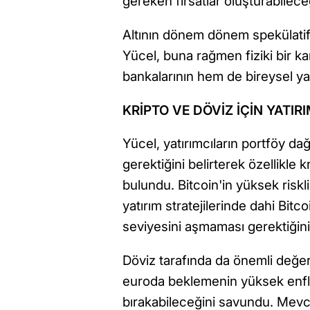
gereken fırsatlar oluşturabilece
Altının dönem dönem spekülatif 
Yücel, buna rağmen fiziki bir k
bankalarının hem de bireysel yatı
KRİPTO VE DÖVİZ İÇİN YATIR
Yücel, yatırımcıların portföy d
gerektiğini belirterek özellikle 
bulundu. Bitcoin'in yüksek riskl
yatırım stratejilerinde dahi Bitc
seviyesini aşmaması gerektiğini
Döviz tarafında da önemli değe
euroda beklemenin yüksek enfla
bırakabileceğini savundu. Mev