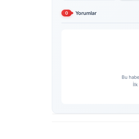
Yorumlar
0
Bu habe
İl