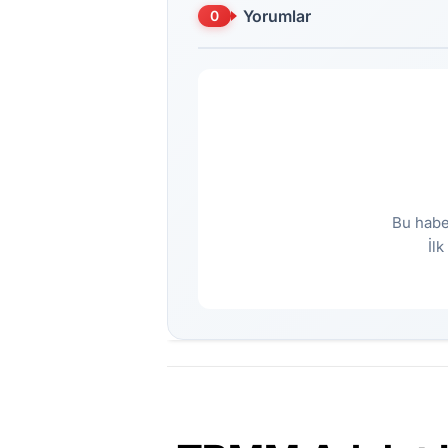
Yorumlar
0
Bu habe
İl