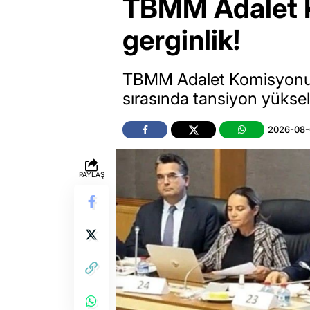
TBMM Adalet 
gerginlik!
TBMM Adalet Komisyonu’n
sırasında tansiyon yüksel
2026-08-
PAYLAŞ