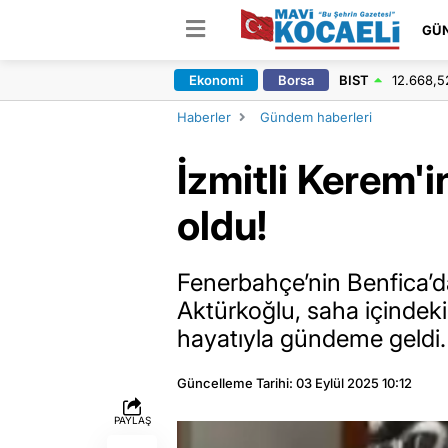
GÜ
Ekonomi
Borsa
BIST
12.668,5
Haberler
Gündem haberleri
İzmitli Kerem'
oldu!
Fenerbahçe’nin Benfica’da
Aktürkoğlu, saha içindeki
hayatıyla gündeme geldi.
Güncelleme Tarihi: 03 Eylül 2025 10:12
PAYLAŞ