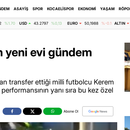
NDEM
ASAYIŞ
SPOR
KOCAELISPOR
EKONOMI
YAŞAM
RÖPO
2
%1.70
USD
43.2797
%0,13
EURO
50,1988
%-0.1
ALTIN
in yeni evi gündem
n transfer ettiği milli futbolcu Kerem
 performansının yanı sıra bu kez özel
Abone Ol