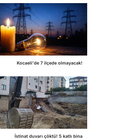
Kocaeli'de 7 ilçede olmayacak!
İstinat duvarı çöktü! 5 katlı bina