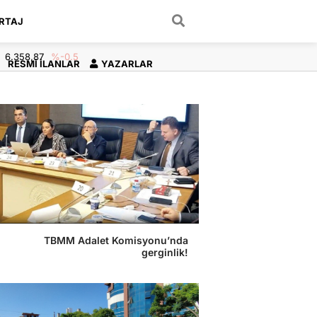
RTAJ
ARAMA YAP
6.358,87
%-0.5
RESMI İLANLAR
YAZARLAR
TBMM Adalet Komisyonu’nda
gerginlik!