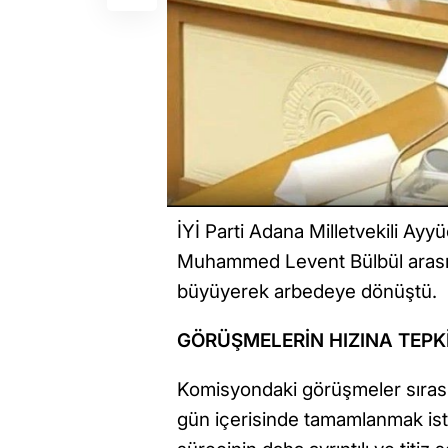
İYİ Parti Adana Milletvekili Ayy
Muhammed Levent Bülbül arasın
büyüyerek arbedeye dönüştü.
GÖRÜŞMELERİN HIZINA TEPK
Komisyondaki görüşmeler sırası
gün içerisinde tamamlanmak is