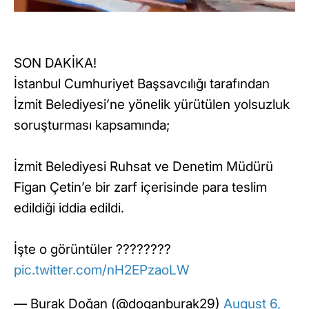
SON DAKİKA!
İstanbul Cumhuriyet Başsavcılığı tarafından
İzmit Belediyesi’ne yönelik yürütülen yolsuzluk
soruşturması kapsamında;
İzmit Belediyesi Ruhsat ve Denetim Müdürü
Figan Çetin’e bir zarf içerisinde para teslim
edildiği iddia edildi.
İşte o görüntüler ????????
pic.twitter.com/nH2EPzaoLW
— Burak Doğan (@doganburak29)
August 6,