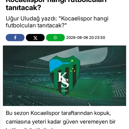
tanıtacak?
Uğur Uludağ yazdı: "Kocaelispor hangi
futbolcuları tanıtacak?"
2026-08-06 20:23:50
Bu sezon Kocaelispor taraftarından kopuk,
camiasına yeteri kadar güven veremeyen bir