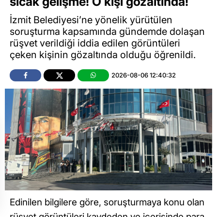
sıcak gelişme! O kişi gözaltında!
İzmit Belediyesi’ne yönelik yürütülen
soruşturma kapsamında gündemde dolaşan
rüşvet verildiği iddia edilen görüntüleri
çeken kişinin gözaltında olduğu öğrenildi.
2026-08-06 12:40:32
Edinilen bilgilere göre, soruşturmaya konu olan
rüşvet görüntüleri kaydeden ve içerisinde para