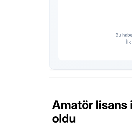
Bu habe
İl
Amatör lisans i
oldu