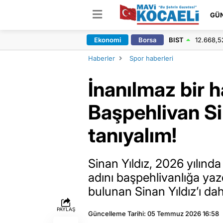
GÜ
Ekonomi
Borsa
BIST
12.668,5
Haberler
Spor haberleri
İnanılmaz bir h
Başpehlivan Si
tanıyalım!
Sinan Yıldız, 2026 yılınd
adını başpehlivanlığa yazd
bulunan Sinan Yıldız’ı d
PAYLAŞ
Güncelleme Tarihi: 05 Temmuz 2026 16:58