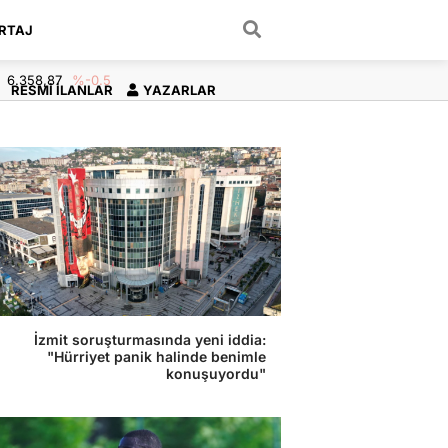
RTAJ
ARAMA YAP
6.358,87
%-0.5
RESMI İLANLAR
YAZARLAR
İzmit soruşturmasında yeni iddia:
"Hürriyet panik halinde benimle
konuşuyordu"