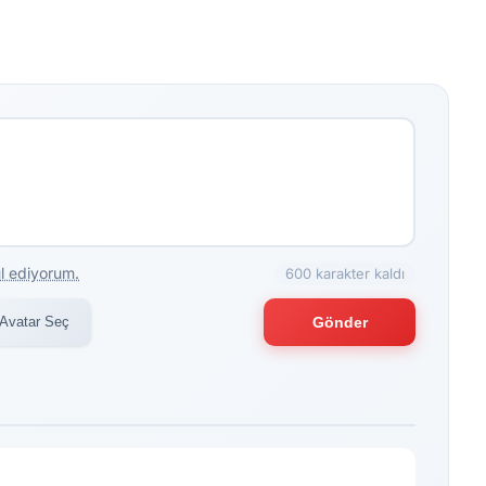
l ediyorum.
600 karakter kaldı
Avatar Seç
Gönder