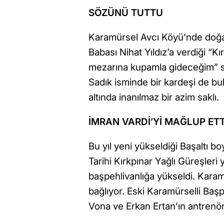
SÖZÜNÜ TUTTU
Karamürsel Avcı Köyü’nde doğan 
Babası Nihat Yıldız’a verdiği “
mezarına kupamla gideceğim” s
Sadık isminde bir kardeşi de b
altında inanılmaz bir azim saklı.
İMRAN VARDİ’Yİ MAĞLUP ETT
Bu yıl yeni yükseldiği Başaltı b
Tarihi Kırkpınar Yağlı Güreşleri
başpehlivanlığa yükseldi. Karam
bağlıyor. Eski Karamürselli Ba
Vona ve Erkan Ertan’ın antrenö