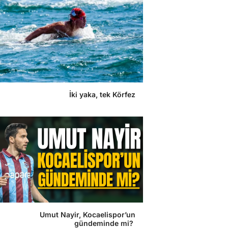
İki yaka, tek Körfez
Umut Nayir, Kocaelispor’un
gündeminde mi?