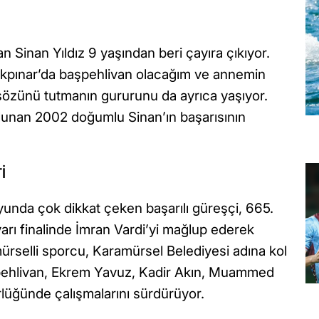
Sinan Yıldız 9 yaşından beri çayıra çıkıyor.
Kırkpınar’da başpehlivan olacağım ve annemin
özünü tutmanın gururunu da ayrıca yaşıyor.
ulunan 2002 doğumlu Sinan’ın başarısının
İ
oyunda çok dikkat çeken başarılı güreşçi, 665.
 yarı finalinde İmran Vardi’yi mağlup ederek
ürselli sporcu, Karamürsel Belediyesi adına kol
şpehlivan, Ekrem Yavuz, Kadir Akın, Muammed
rlüğünde çalışmalarını sürdürüyor.