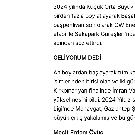
2024 yılında Küçük Orta Büyük b
birden fazla boy atlayarak Başa
başpehlivan son olarak CW Ener
etabı ile Sekapark Güreşleri'nde 
adından söz ettirdi.
GELİYORUM DEDİ
Alt boylardan başlayarak tüm kate
isimlerinden birisi olan ve iki 
Kırkpınar yarı finalinde İmran V
yükselmesini bildi. 2024 Yıldı
Ligi'nde Manavgat, Gaziantep Ş
büyük çıkış yakalamış ve bu günl
Mecit Erdem Övüç