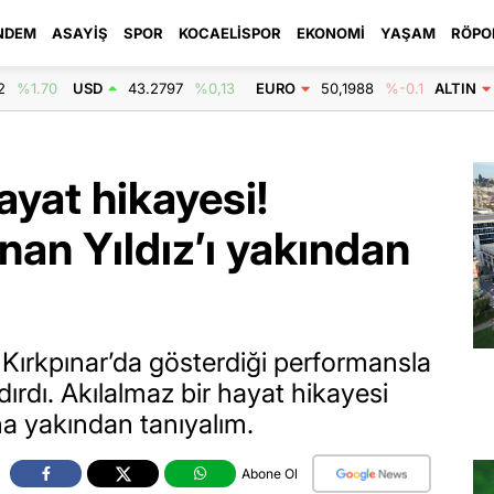
NDEM
ASAYIŞ
SPOR
KOCAELISPOR
EKONOMI
YAŞAM
RÖPO
2
%1.70
USD
43.2797
%0,13
EURO
50,1988
%-0.1
ALTIN
ayat hikayesi!
nan Yıldız’ı yakından
a Kırkpınar’da gösterdiği performansla
ırdı. Akılalmaz bir hayat hikayesi
aha yakından tanıyalım.
Abone Ol