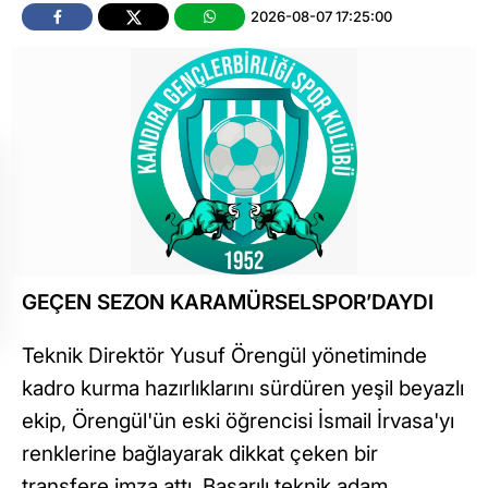
2026-08-07 17:25:00
GEÇEN SEZON KARAMÜRSELSPOR’DAYDI
Teknik Direktör Yusuf Örengül yönetiminde
kadro kurma hazırlıklarını sürdüren yeşil beyazlı
ekip, Örengül'ün eski öğrencisi İsmail İrvasa'yı
renklerine bağlayarak dikkat çeken bir
transfere imza attı. Başarılı teknik adam