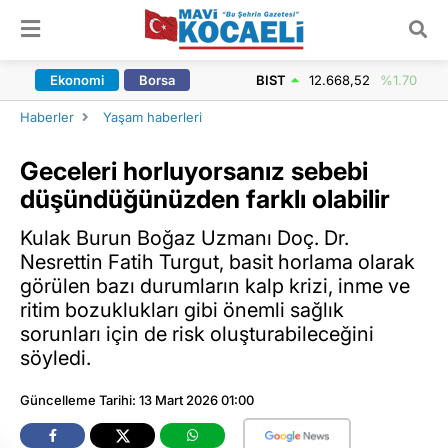
ARAMA YAP
Ekonomi
Borsa
BIST
12.668,52
%1.70
Haberler
Yaşam haberleri
Geceleri horluyorsanız sebebi
düşündüğünüzden farklı olabilir
Kulak Burun Boğaz Uzmanı Doç. Dr.
Nesrettin Fatih Turgut, basit horlama olarak
görülen bazı durumların kalp krizi, inme ve
ritim bozuklukları gibi önemli sağlık
sorunları için de risk oluşturabileceğini
söyledi.
Güncelleme Tarihi: 13 Mart 2026 01:00