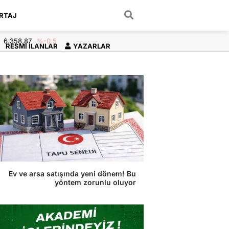
RTAJ
ARAMA YAP
6.358,87
%-0.5
RESMI İLANLAR
YAZARLAR
Ev ve arsa satışında yeni dönem! Bu
yöntem zorunlu oluyor