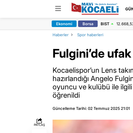
GÜ
Ekonomi
Borsa
BIST
12.668,5
Haberler
Spor haberleri
Fulgini’de ufak
Kocaelispor’un Lens tak
hazırlandığı Angelo Fulgin
oyuncu ve kulübü ile ilgili
öğrenildi
Güncelleme Tarihi: 02 Temmuz 2025 21:01
PAYLAŞ