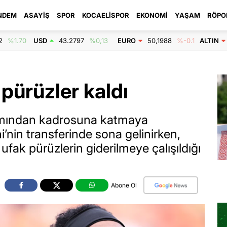
NDEM
ASAYIŞ
SPOR
KOCAELISPOR
EKONOMI
YAŞAM
RÖPO
2
%1.70
USD
43.2797
%0,13
EURO
50,1988
%-0.1
ALTIN
 pürüzler kaldı
ımından kadrosuna katmaya
i’nin transferinde sona gelinirken,
 ufak pürüzlerin giderilmeye çalışıldığı
Abone Ol