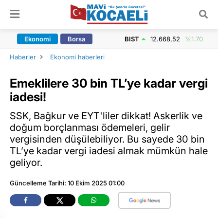
ARAMA YAP
Ekonomi
Borsa
BIST
12.668,52
%1.70
Haberler
Ekonomi haberleri
Emeklilere 30 bin TL’ye kadar vergi
iadesi!
SSK, Bağkur ve EYT'liler dikkat! Askerlik ve
doğum borçlanması ödemeleri, gelir
vergisinden düşülebiliyor. Bu sayede 30 bin
TL’ye kadar vergi iadesi almak mümkün hale
geliyor.
Güncelleme Tarihi: 10 Ekim 2025 01:00