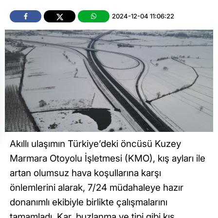
2024-12-04 11:06:22
Akıllı ulaşımın Türkiye’deki öncüsü Kuzey
Marmara Otoyolu İşletmesi (KMO), kış ayları ile
artan olumsuz hava koşullarına karşı
önlemlerini alarak, 7/24 müdahaleye hazır
donanımlı ekibiyle birlikte çalışmalarını
tamamladı. Kar, buzlanma ve tipi gibi kış