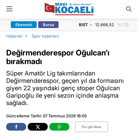
ARAMA YAP
Ekonomi
Borsa
BIST
12.668,52
%1.70
Haberler
Spor haberleri
Değirmenderespor Oğulcan’ı
bırakmadı
Süper Amatör Lig takımlarından
Değirmenderespor, geçen yıl da formasını
giyen 22 yaşındaki genç stoper Oğulcan
Garipoğlu ile yeni sezon içinde anlaşma
sağladı.
Güncelleme Tarihi: 07 Temmuz 2026 16:05