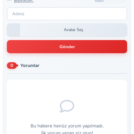
ediyorum.
kaldı
Avatar Seç
Gönder
0
Yorumlar
Bu habere henüz yorum yapılmadı.
İlk yorum yazan siz olun!