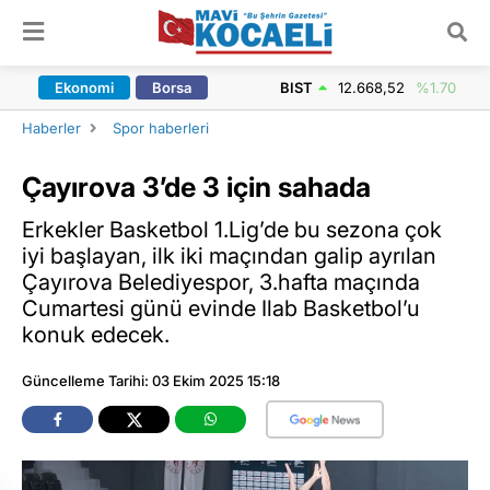
ARAMA YAP
Ekonomi
Borsa
BIST
12.668,52
%1.70
Haberler
Spor haberleri
Çayırova 3’de 3 için sahada
Erkekler Basketbol 1.Lig’de bu sezona çok
iyi başlayan, ilk iki maçından galip ayrılan
Çayırova Belediyespor, 3.hafta maçında
Cumartesi günü evinde Ilab Basketbol’u
konuk edecek.
Güncelleme Tarihi: 03 Ekim 2025 15:18