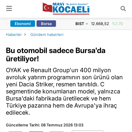
ARAMA YAP
Ekonomi
Borsa
BIST
12.668,52
%1.70
Haberler
Gündem haberleri
Bu otomobil sadece Bursa'da
üretiliyor!
OYAK ve Renault Group'un 400 milyon
avroluk yatırım programının son ürünü olan
yeni Dacia Striker, resmen tanıtıldı. C
segmentinde konumlanan model, yalnızca
Bursa'daki fabrikada üretilecek ve hem
Türkiye pazarına hem de Avrupa'ya ihraç
edilecek.
Güncelleme Tarihi: 08 Temmuz 2026 13:03