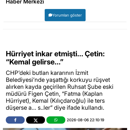
Haber Merkezi
Yorumları göster
Hürriyet inkar etmişti… Çetin:
“Kemal gelirse…”
CHP’deki butlan kararının İzmit
Belediyesi’nde yaşattığı korkuyu rüşvet
alırken kayda geçirilen Ruhsat Şube eski
müdürü Figen Çetin, “Fatma (Kaplan
Hürriyet), Kemal (Kılıçdaroğlu) ile ters
düşerse a… s..ler” diye ifade kullandı.
2026-08-06 22:10:19