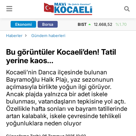
ARAMA YAP
Ekonomi
Borsa
BIST
12.668,52
%1.70
Haberler
Gündem haberleri
Bu görüntüler Kocaeli’den! Tatil
yerine kaos…
Kocaeli’nin Darıca ilçesinde bulunan
Bayramoğlu Halk Plajı, yaz sezonunun
açılmasıyla birlikte yoğun ilgi görüyor.
Ancak plajda yalnızca bir adet iskele
bulunması, vatandaşların tepkisine yol açtı.
Özellikle hafta sonları ve bayram tatillerinde
artan kalabalık, iskele çevresinde tehlikeli
yoğunluklara neden oluyor
Güncelleme Tarihi: 06 Temmuz 2025 12:02