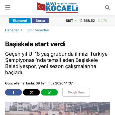
ARAMA YAP
Ekonomi
Borsa
BIST
12.668,52
%1.70
Haberler
Spor haberleri
Başiskele start verdi
Geçen yıl U-18 yaş grubunda ilimizi Türkiye
Şampiyonası’nda temsil eden Başiskele
Belediyespor, yeni sezon çalışmalarına
başladı.
Güncelleme Tarihi: 09 Temmuz 2026 14:37