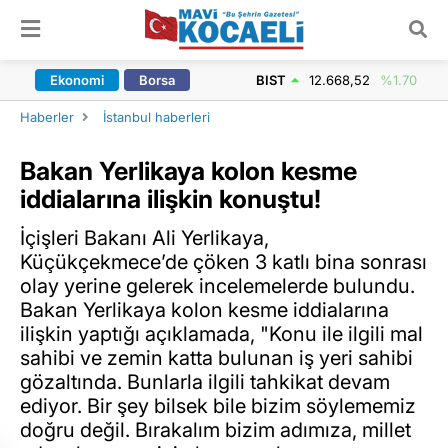
ARAMA YAP
Ekonomi
Borsa
BIST
12.668,52
%1.70
Haberler
İstanbul haberleri
Bakan Yerlikaya kolon kesme
iddialarına ilişkin konuştu!
İçişleri Bakanı Ali Yerlikaya,
Küçükçekmece’de çöken 3 katlı bina sonrası
olay yerine gelerek incelemelerde bulundu.
Bakan Yerlikaya kolon kesme iddialarına
ilişkin yaptığı açıklamada, "Konu ile ilgili mal
sahibi ve zemin katta bulunan iş yeri sahibi
gözaltında. Bunlarla ilgili tahkikat devam
ediyor. Bir şey bilsek bile bizim söylememiz
doğru değil. Bırakalım bizim adımıza, millet