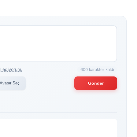
l ediyorum.
600 karakter kaldı
Avatar Seç
Gönder