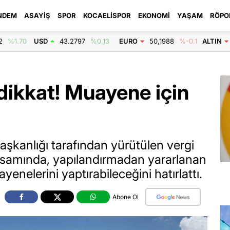
NDEM
ASAYIŞ
SPOR
KOCAELISPOR
EKONOMI
YAŞAM
RÖPO
2
%1.70
USD
43.2797
%0,13
EURO
50,1988
%-0.1
ALTIN
 dikkat! Muayene için
şkanlığı tarafından yürütülen vergi
psamında, yapılandırmadan yararlanan
yenelerini yaptırabileceğini hatırlattı.
Abone Ol