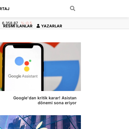
RTAJ
ARAMA YAP
6.358,87
%-0.5
RESMI İLANLAR
YAZARLAR
Google'dan kritik karar! Asistan
dönemi sona eriyor