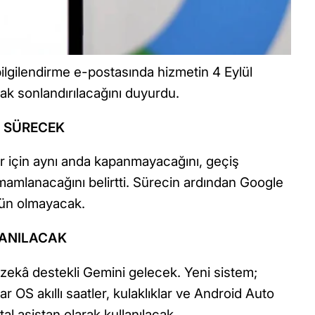
 bilgilendirme e-postasında hizmetin 4 Eylül
ak sonlandırılacağını duyurdu.
A SÜRECEK
ar için aynı anda kapanmayacağını, geçiş
amamlanacağını belirtti. Sürecin ardından Google
ün olmayacak.
LANILACAK
zekâ destekli Gemini gelecek. Yeni sistem;
ar OS akıllı saatler, kulaklıklar ve Android Auto
tal asistan olarak kullanılacak.