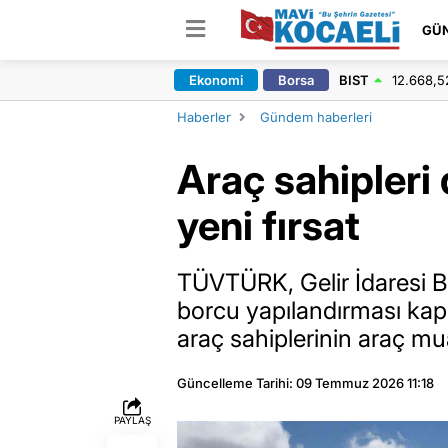
GÜ
Ekonomi
Borsa
BIST
12.668,5
Haberler
Gündem haberleri
Araç sahipleri
yeni fırsat
TÜVTÜRK, Gelir İdaresi Ba
borcu yapılandırması ka
araç sahiplerinin araç mua
Güncelleme Tarihi: 09 Temmuz 2026 11:18
PAYLAŞ