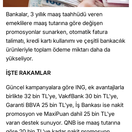
Bankalar, 3 yıllık maaş taahhüdü veren
emeklilere maaş tutarına göre değişen
promosyonlar sunarken, otomatik fatura
talimatı, kredi kartı kullanımı ve çeşitli bankacılık
ürünleriyle toplam ödeme miktarı daha da
yükseliyor.
İŞTE RAKAMLAR
Güncel kampanyalara göre ING, ek avantajlarla
birlikte 32 bin TL'ye, VakıfBank 30 bin TL'ye,
Garanti BBVA 25 bin TL'ye, İş Bankası ise nakit
promosyon ve MaxiPuan dahil 25 bin TL'ye
varan destek sunuyor. QNB ise maaş tutarına
göre 20 bin TL'ye kadar nakit promosyon