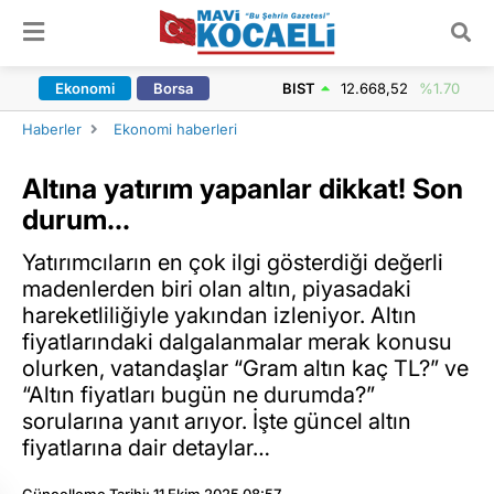
ARAMA YAP
Ekonomi
Borsa
BIST
12.668,52
%1.70
Haberler
Ekonomi haberleri
Altına yatırım yapanlar dikkat! Son
durum...
Yatırımcıların en çok ilgi gösterdiği değerli
madenlerden biri olan altın, piyasadaki
hareketliliğiyle yakından izleniyor. Altın
fiyatlarındaki dalgalanmalar merak konusu
olurken, vatandaşlar “Gram altın kaç TL?” ve
“Altın fiyatları bugün ne durumda?”
sorularına yanıt arıyor. İşte güncel altın
fiyatlarına dair detaylar…
Güncelleme Tarihi: 11 Ekim 2025 08:57