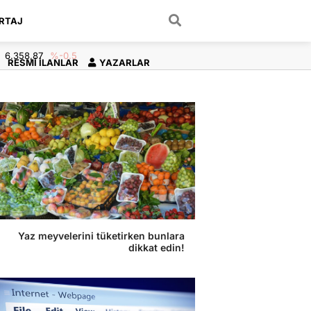
RTAJ
ARAMA YAP
6.358,87
%-0.5
RESMI İLANLAR
YAZARLAR
Yaz meyvelerini tüketirken bunlara
dikkat edin!