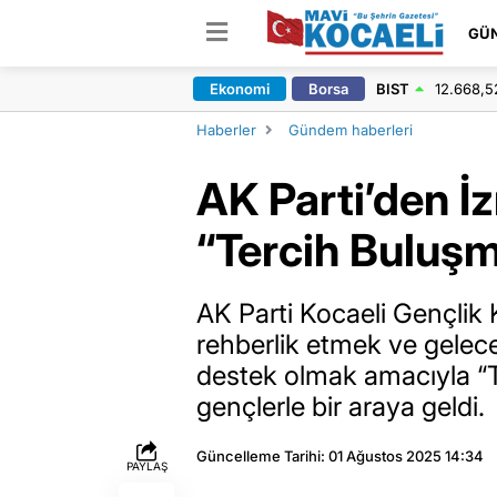
GÜ
Ekonomi
Borsa
BIST
12.668,5
Haberler
Gündem haberleri
AK Parti’den İ
“Tercih Buluşm
AK Parti Kocaeli Gençlik K
rehberlik etmek ve gelecek
destek olmak amacıyla “
gençlerle bir araya geldi.
Güncelleme Tarihi: 01 Ağustos 2025 14:34
PAYLAŞ