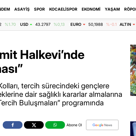
NDEM
ASAYIŞ
SPOR
KOCAELISPOR
EKONOMI
YAŞAM
RÖPO
2
%1.70
USD
43.2797
%0,13
EURO
50,1988
%-0.1
ALTIN
zmit Halkevi’nde
ası”
olları, tercih sürecindeki gençlere
lerine dair sağlıklı kararlar almalarına
Tercih Buluşmaları” programında
Abone Ol