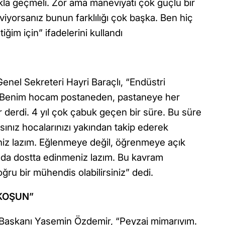
kla geçmeli. Zor ama maneviyatı çok güçlü bir
iyorsanız bunun farklılığı çok başka. Ben hiç
im için” ifadelerini kullandı
enel Sekreteri Hayri Baraçlı, “Endüstri
Benim hocam postaneden, pastaneye her
r derdi. 4 yıl çok çabuk geçen bir süre. Bu süre
ısınız hocalarınızı yakından takip ederek
iz lazım. Eğlenmeye değil, öğrenmeye açık
ında dostta edinmeniz lazım. Bu kavram
oğru bir mühendis olabilirsiniz” dedi.
 KOŞUN”
İl Başkanı Yasemin Özdemir, “Peyzaj mimarıyım.