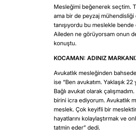
Mesleğimi beğenerek seçtim. Te
ama bir de peyzaj mühendisliği d
tanışıyordu bu meslekle bende ç
Aileden ne görüyorsam onun dev
konuştu.
KOCAMAN: ADINIZ MARKANI
Avukatlık mesleğinden bahsed
ise “Ben avukatım. Yaklaşık 22 
Bağlı avukat olarak çalışmadım.
birini icra ediyorum. Avukatlık
meslek. Çok keyifli bir meslekt
hayatlarını kolaylaştırmak ve o
tatmin eder” dedi.