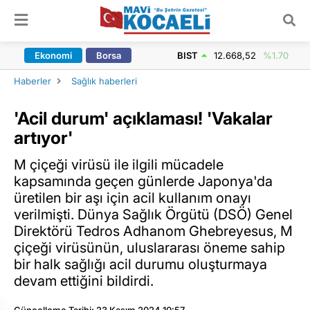
ARAMA YAP
Ekonomi
Borsa
BIST
12.668,52
%1.70
Haberler
Sağlık haberleri
'Acil durum' açıklaması! 'Vakalar
artıyor'
M çiçeği virüsü ile ilgili mücadele
kapsamında geçen günlerde Japonya'da
üretilen bir aşı için acil kullanım onayı
verilmişti. Dünya Sağlık Örgütü (DSÖ) Genel
Direktörü Tedros Adhanom Ghebreyesus, M
çiçeği virüsünün, uluslararası öneme sahip
bir halk sağlığı acil durumu oluşturmaya
devam ettiğini bildirdi.
Güncelleme Tarihi: 23 Kasım 2024 10:57